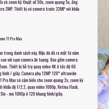
10x và zoom kỹ thuật số 50x, zoom quang 5x, ống
cro 2MP. Thiết bị có camera trước 32MP với khẩu
x trong danh sách này. Mặc dù đã ra mắt từ năm
iá cao với cụm camera ấn tượng. Bao gồm camera
Tone. Thiết bị hỗ trợ quay video 4K ở tốc độ 60
g hình / giây. Camera phụ 12MP 120° ultrawide
 11 Pro Max có cảm biến cho zoom quang 2x, zoom kỹ
i khẩu độ f/2.2, quay video 1080p, Retina Flash,
 Slo ‑ mo 1080p ở 120 khung hình/giây.