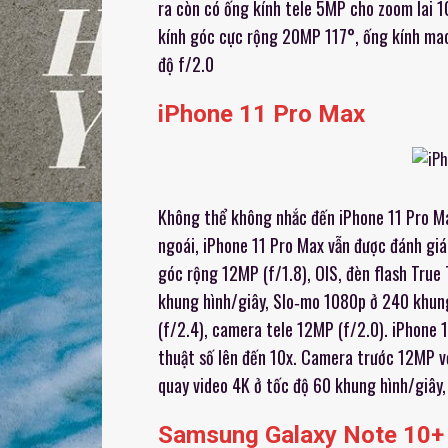
ra còn có ống kính tele 5MP cho zoom lai 
kính góc cực rộng 20MP 117°, ống kính ma
độ f/2.0
iPhone 11 Pro Max
Không thể không nhắc đến iPhone 11 Pro Ma
ngoái, iPhone 11 Pro Max vẫn được đánh g
góc rộng 12MP (f/1.8), OIS, đèn flash True 
khung hình/giây, Slo‑mo 1080p ở 240 khun
(f/2.4), camera tele 12MP (f/2.0). iPhone
thuật số lên đến 10x. Camera trước 12MP vớ
quay video 4K ở tốc độ 60 khung hình/giây,
Samsung Galaxy Note 10+