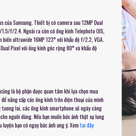
Plus của Samsung. Thiết bị có camera sau 12MP Dual
 f/1.5/f/2.4. Ngoài ra còn có ống kính Telephoto OIS,
m biến ultrawide 16MP 123° với khẩu độ f/2.2, VGA.
Dual Pixel với ống kính góc rộng 80° và khẩu độ
h cũng là bộ phận được quan tâm khi lựa chọn mua
 để nâng cấp các ống kính trên điện thoại của mình
g tương lai, các ống kính smartphone sẽ ngày càng
n cho người dùng. Nếu bạn muốn bức ảnh thật sự lung
iêu luyện bạn có ngay bức ảnh ưng ý. Xem
tai đây