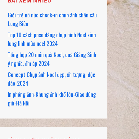
BÀI XEM NHIỀU
Giới trẻ nô nức check-in chụp ảnh chân cầu
Long Biên
Top 10 cách pose dáng chụp hình Noel xinh
lung linh mùa noel 2024
Tổng hợp 20 món quà Noel, quà Giáng Sinh
ý nghĩa, ấm áp 2024
Concept Chụp ảnh Noel đẹp, ấn tượng, độc
đáo-2024
In phóng ảnh-Khung ảnh khổ lớn-Giao đúng
giờ-Hà Nội