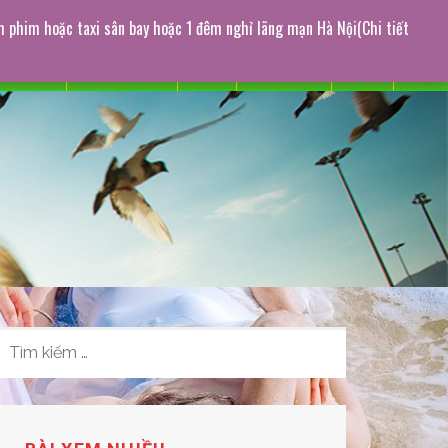
m phim hoặc taxi sân bay hoặc 1 đêm nghỉ lãng mạn Hà Nội(Chi tiết
Giới thiệu
Chụp ảnh cưới
Dịch Vụ
CHO THUÊ
Liên Lạc
Tư Vấn
TÌM
KIẾM
CHO: