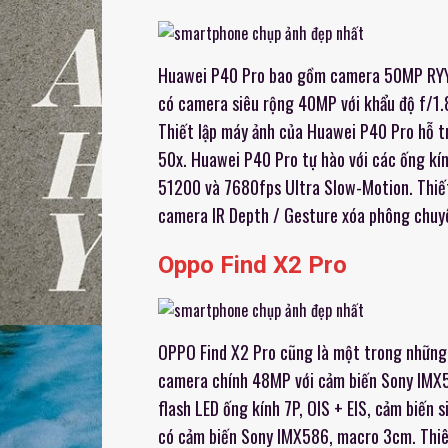
Huawei P40 Pro bao gồm camera 50MP RYYB U
có camera siêu rộng 40MP với khẩu độ f/1.
Thiết lập máy ảnh của Huawei P40 Pro hỗ t
50x. Huawei P40 Pro tự hào với các ống kín
51200 và 7680fps Ultra Slow-Motion. Thiết
camera IR Depth / Gesture xóa phông chuy
Oppo Find X2 Pro
OPPO Find X2 Pro cũng là một trong những 
camera chính 48MP với cảm biến Sony IMX5
flash LED ống kính 7P, OIS + EIS, cảm biến 
có cảm biến Sony IMX586, macro 3cm. Thiê