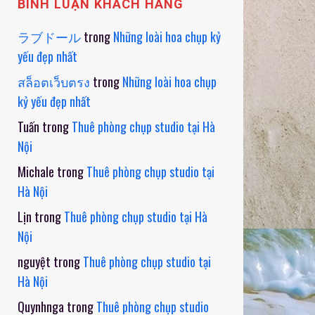
BÌNH LUẬN KHÁCH HÀNG
ラブドール
trong
Những loài hoa chụp kỷ
yếu đẹp nhất
สล็อตเว็บตรง
trong
Những loài hoa chụp
kỷ yếu đẹp nhất
Tuấn
trong
Thuê phòng chụp studio tại Hà
Nội
Michale
trong
Thuê phòng chụp studio tại
Hà Nội
Lịn
trong
Thuê phòng chụp studio tại Hà
Nội
nguyệt
trong
Thuê phòng chụp studio tại
Hà Nội
Quynhnga
trong
Thuê phòng chụp studio