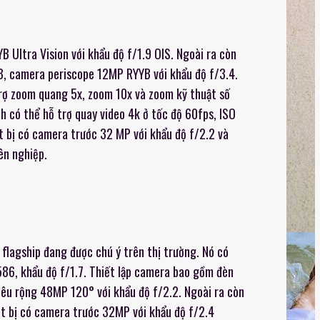
ltra Vision với khẩu độ f/1.9 OIS. Ngoài ra còn
8, camera periscope 12MP RYYB với khẩu độ f/3.4.
rợ zoom quang 5x, zoom 10x và zoom kỹ thuật số
h có thể hỗ trợ quay video 4k ở tốc độ 60fps, ISO
 bị có camera trước 32 MP với khẩu độ f/2.2 và
ên nghiệp.
flagship đang được chú ý trên thị trường. Nó có
86, khẩu độ f/1.7. Thiết lập camera bao gồm đèn
siêu rộng 48MP 120° với khẩu độ f/2.2. Ngoài ra còn
t bị có camera trước 32MP với khẩu độ f/2.4