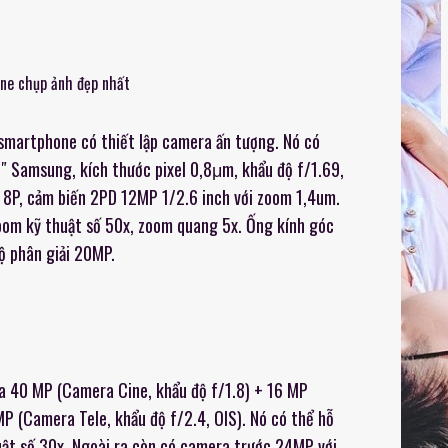
smartphone có thiết lập camera ấn tượng. Nó có
 Samsung, kích thước pixel 0,8μm, khẩu độ f/1.69,
h 8P, cảm biến 2PD 12MP 1/2.6 inch với zoom 1,4um.
oom kỹ thuật số 50x, zoom quang 5x. Ống kính góc
ộ phân giải 20MP.
a 40 MP (Camera Cine, khẩu độ f/1.8) + 16 MP
P (Camera Tele, khẩu độ f/2.4, OIS). Nó có thể hỗ
ật số 30x. Ngoài ra còn có camera trước 24MP với