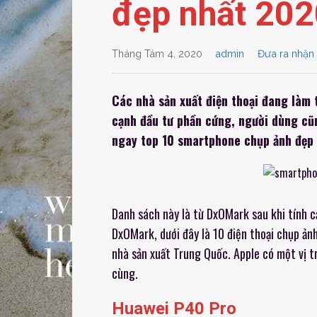
đẹp nhất 202
l
g
l
e
_
Tháng Tám 4, 2020
admin
Đưa ra nhận 
b
o
o
Các nhà sản xuất điện thoại đang làm t
k
cạnh đầu tư phần cứng, người dùng c
m
a
ngay top 10 smartphone chụp ảnh đẹp 
r
k
s
Danh sách này là từ DxOMark sau khi tính 
DxOMark, dưới đây là 10 điện thoại chụp ản
nhà sản xuất Trung Quốc. Apple có một vị trí
cùng.
Huawei P40 Pro