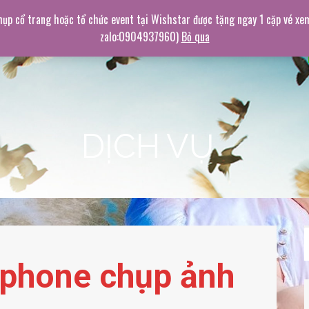
hụp cổ trang hoặc tổ chức event tại Wishstar được tặng ngay 1 cặp vé xe
zalo:0904937960)
Bỏ qua
DỊCH VỤ
tphone chụp ảnh