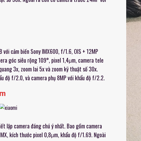
 với cảm biến Sony IMX600, f/1.6, OIS + 12MP
mera góc siêu rộng 109°, pixel 1,4μm, camera tele
quang 3x, zoom lai 5x và zoom kỹ thuật số 30x.
ẩu độ f/2.0, và camera phụ 8MP với khẩu độ f/2.2.
um
iết lập camera đáng chú ý nhất. Bao gồm camera
X, kích thước pixel 0,8μm, khẩu độ f/1.69. Ngoài