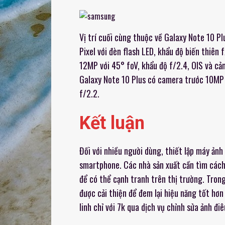
Vị trí cuối cùng thuộc về Galaxy Note 10 
Pixel với đèn flash LED, khẩu độ biến thiên
12MP với 45° foV, khẩu độ f/2.4, OIS và cả
Galaxy Note 10 Plus có camera trước 10MP 
f/2.2.
Kết luận
Đối với nhiều người dùng, thiết lập máy ản
smartphone. Các nhà sản xuất cần tìm cách
để có thể cạnh tranh trên thị trường. Tron
được cải thiện để đem lại hiệu năng tốt hơ
linh chỉ với 7k qua dịch vụ chỉnh sửa ảnh đ