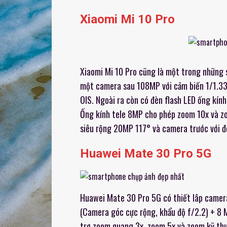
Xiaomi Mi 10 Pro
Xiaomi Mi 10 Pro cũng là một trong những 
một camera sau 108MP với cảm biến 1/1.33″
OIS. Ngoài ra còn có đèn flash LED ống kín
Ống kính tele 8MP cho phép zoom 10x và z
siêu rộng 20MP 117° và camera trước với đ
Huawei Mate 30 Pro 5G
Huawei Mate 30 Pro 5G có thiết lâp camer
(Camera góc cực rộng, khẩu độ f/2.2) + 8 M
trợ zoom quang 3x, zoom 5x và zoom kỹ thu