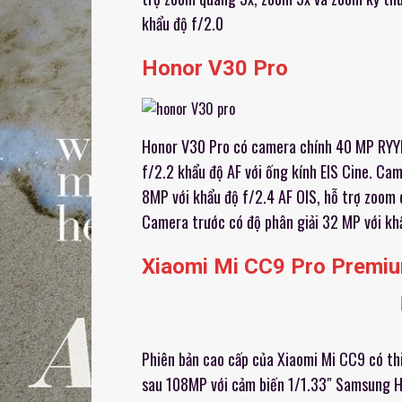
khẩu độ f/2.0
Honor V30 Pro
Honor V30 Pro có camera chính 40 MP RYYB
f/2.2 khẩu độ AF với ống kính EIS Cine. Ca
8MP với khẩu độ f/2.4 AF OIS, hỗ trợ zoom 
Camera trước có độ phân giải 32 MP với kh
Xiaomi Mi CC9 Pro Premi
Phiên bản cao cấp của Xiaomi Mi CC9 có th
sau 108MP với cảm biến 1/1.33″ Samsung HM