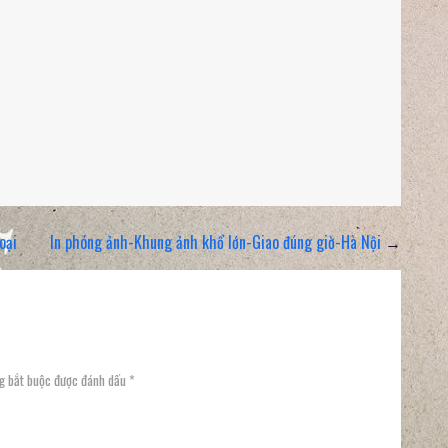
oại
In phóng ảnh-Khung ảnh khổ lớn-Giao đúng giờ-Hà Nội
→
g bắt buộc được đánh dấu
*