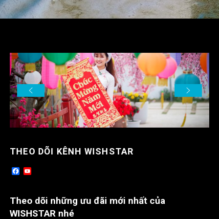
o
e
e
o
r
_
k
b
o
o
k
m
a
r
k
s
THEO DÕI KÊNH WISHSTAR
F
Y
a
o
c
u
e
T
Theo dõi những ưu đãi mới nhất của
b
u
o
b
WISHSTAR nhé
o
e