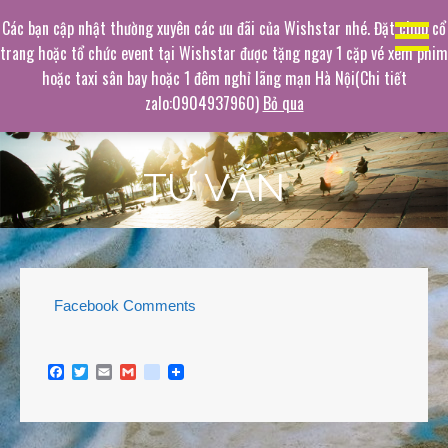
Chuyển
Dịch vụ chụp ảnh hàng đầu
Các bạn cập nhật thường xuyên các ưu đãi của Wishstar nhé. Đặt chụp cổ
tới
trang hoặc tổ chức event tại Wishstar được tặng ngay 1 cặp vé xem phim
Không gian chụp ảnh mê hoặc
phần
hoặc taxi sân bay hoặc 1 đêm nghỉ lãng mạn Hà Nội(Chi tiết
nội
zalo:0904937960)
Bỏ qua
dung
TƯ VẤN
Facebook Comments
F
T
E
G
g
a
w
m
m
o
c
i
a
a
o
e
t
i
i
g
b
t
l
l
l