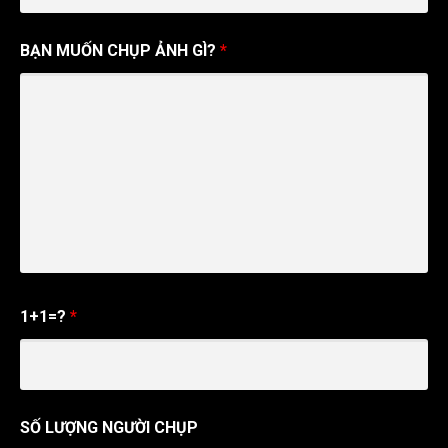
BẠN MUỐN CHỤP ẢNH GÌ?
*
1+1=?
*
SỐ LƯỢNG NGƯỜI CHỤP