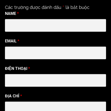
k
C
Các trường được đánh dấu
*
là bắt buộc
h
a
NAME
*
n
n
e
l
EMAIL
*
ĐIỆN THOẠI
*
ĐỊA CHỈ
*