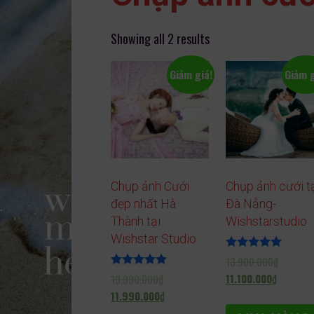
l
g
l
e
Showing all 2 results
_
b
Giảm giá!
Giảm g
o
o
k
m
a
r
k
s
Chụp ảnh Cưới
Chụp ảnh cưới t
đẹp nhất Hà
Đà Nẵng-
Thành tại
Wishstarstudio
Wishstar Studio
Được xếp
13.900.000
₫
hạng
Được xếp
11.100.000
₫
19.990.000
₫
5.00
hạng
5 sao
11.990.000
₫
5.00
5 sao