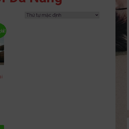
iá!
ại