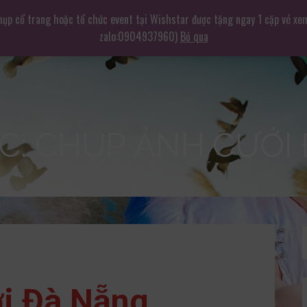
hụp cổ trang hoặc tổ chức event tại Wishstar được tặng ngay 1 cặp vé xe
zalo:0904937960)
Bỏ qua
: CHỤP ẢNH CƯỚI
i Đà Nẵng