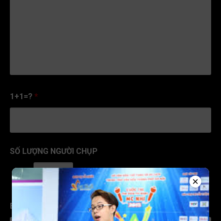
1+1=?
*
SỐ LƯỢNG NGƯỜI CHỤP
1
BẠN MUỐN CHỤP NGÀY NÀO