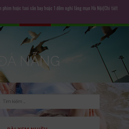
m phim hoặc taxi sân bay hoặc 1 đêm nghỉ lãng mạn Hà Nội(Chi tiết
Giới thiệu
Chụp ảnh cưới
Dịch Vụ
CHO THUÊ
Liên Lạc
Tư Vấn
 ĐÀ NẴNG
TÌM
KIẾM
CHO: