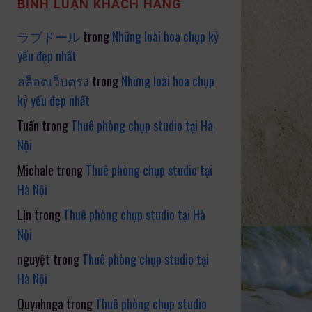
BÌNH LUẬN KHÁCH HÀNG
ラブドール
trong
Những loài hoa chụp kỷ
yếu đẹp nhất
สล็อตเว็บตรง
trong
Những loài hoa chụp
kỷ yếu đẹp nhất
Tuấn
trong
Thuê phòng chụp studio tại Hà
Nội
Michale
trong
Thuê phòng chụp studio tại
Hà Nội
Lịn
trong
Thuê phòng chụp studio tại Hà
Nội
nguyệt
trong
Thuê phòng chụp studio tại
Hà Nội
Quynhnga
trong
Thuê phòng chụp studio