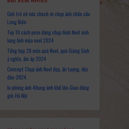
BÀI XEM NHIỀU
Giới trẻ nô nức check-in chụp ảnh chân cầu
Long Biên
Top 10 cách pose dáng chụp hình Noel xinh
lung linh mùa noel 2024
Tổng hợp 20 món quà Noel, quà Giáng Sinh
ý nghĩa, ấm áp 2024
Concept Chụp ảnh Noel đẹp, ấn tượng, độc
đáo-2024
In phóng ảnh-Khung ảnh khổ lớn-Giao đúng
giờ-Hà Nội