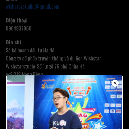
wishstarstudio@gmail.com
Điện thoại
0904937960
Địa chỉ
Sở kế hoạch đầu tư Hà Nội
Công ty cổ phần truyền thông và du lịch Wishstar
Wishstarstudio-Số 1,ngõ 76,phố Chùa Hà
cs2:212 Hang Bông