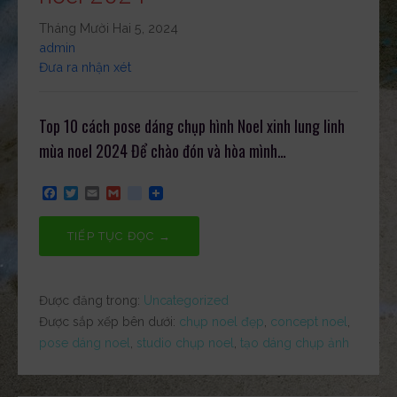
Tháng Mười Hai 5, 2024
admin
Đưa ra nhận xét
Top 10 cách pose dáng chụp hình Noel xinh lung linh
mùa noel 2024 Để chào đón và hòa mình…
F
T
E
G
g
a
w
m
m
o
c
i
a
a
o
e
t
i
i
g
TIẾP TỤC ĐỌC →
b
t
l
l
l
o
e
e
o
r
_
k
b
Được đăng trong:
Uncategorized
o
o
Được sắp xếp bên dưới:
chụp noel đẹp
,
concept noel
,
k
pose dáng noel
,
studio chụp noel
,
tạo dáng chụp ảnh
m
a
r
k