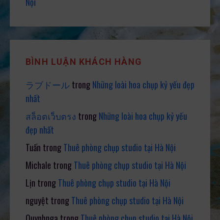
Nội
BÌNH LUẬN KHÁCH HÀNG
ラブドール
trong
Những loài hoa chụp kỷ yếu đẹp
nhất
สล็อตเว็บตรง
trong
Những loài hoa chụp kỷ yếu
đẹp nhất
Tuấn
trong
Thuê phòng chụp studio tại Hà Nội
Michale
trong
Thuê phòng chụp studio tại Hà Nội
Lịn
trong
Thuê phòng chụp studio tại Hà Nội
nguyệt
trong
Thuê phòng chụp studio tại Hà Nội
Quynhnga
trong
Thuê phòng chụp studio tại Hà Nội