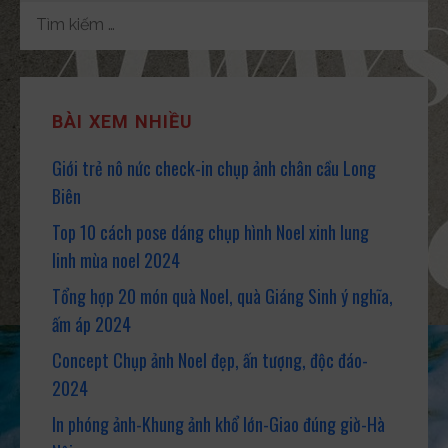
s
TÌM
KIẾM
CHO:
BÀI XEM NHIỀU
Giới trẻ nô nức check-in chụp ảnh chân cầu Long
Biên
Top 10 cách pose dáng chụp hình Noel xinh lung
linh mùa noel 2024
Tổng hợp 20 món quà Noel, quà Giáng Sinh ý nghĩa,
ấm áp 2024
Concept Chụp ảnh Noel đẹp, ấn tượng, độc đáo-
2024
In phóng ảnh-Khung ảnh khổ lớn-Giao đúng giờ-Hà