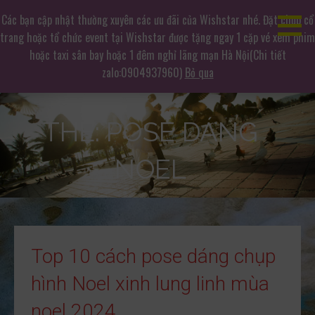
Chuyển
Dịch vụ chụp ảnh hàng đầu
Các bạn cập nhật thường xuyên các ưu đãi của Wishstar nhé. Đặt chụp cổ
tới
trang hoặc tổ chức event tại Wishstar được tặng ngay 1 cặp vé xem phim
Không gian chụp ảnh mê hoặc
phần
hoặc taxi sân bay hoặc 1 đêm nghỉ lãng mạn Hà Nội(Chi tiết
nội
zalo:0904937960)
Bỏ qua
dung
THẺ: POSE DÁNG
NOEL
Top 10 cách pose dáng chụp
hình Noel xinh lung linh mùa
noel 2024