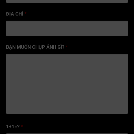
ĐỊA CHỈ
*
BẠN MUỐN CHỤP ẢNH GÌ?
*
1+1=?
*