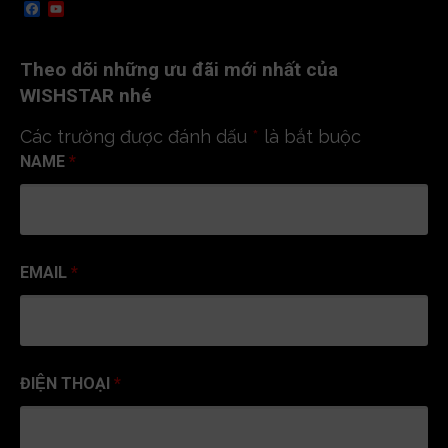
F
Y
a
o
c
u
e
T
Theo dõi những ưu đãi mới nhất của
b
u
o
b
WISHSTAR nhé
o
e
k
C
Các trường được đánh dấu
*
là bắt buộc
h
a
NAME
*
n
n
e
l
EMAIL
*
ĐIỆN THOẠI
*