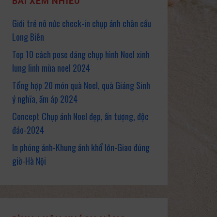
BÀI XEM NHIỀU
Giới trẻ nô nức check-in chụp ảnh chân cầu
Long Biên
Top 10 cách pose dáng chụp hình Noel xinh
lung linh mùa noel 2024
Tổng hợp 20 món quà Noel, quà Giáng Sinh
ý nghĩa, ấm áp 2024
Concept Chụp ảnh Noel đẹp, ấn tượng, độc
đáo-2024
In phóng ảnh-Khung ảnh khổ lớn-Giao đúng
giờ-Hà Nội