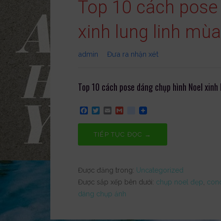
Top 10 cách pose
xinh lung linh mù
admin
Đưa ra nhận xét
Top 10 cách pose dáng chụp hình Noel xinh
F
T
E
G
g
a
w
m
m
o
c
i
a
a
o
e
t
i
i
g
TIẾP TỤC ĐỌC →
b
t
l
l
l
o
e
e
o
r
_
k
b
Được đăng trong:
Uncategorized
o
o
Được sắp xếp bên dưới:
chụp noel đẹp
,
conc
k
dáng chụp ảnh
m
a
r
k