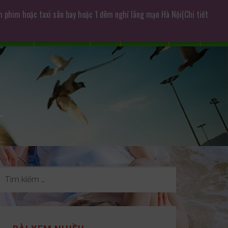
m phim hoặc taxi sân bay hoặc 1 đêm nghỉ lãng mạn Hà Nội(Chi tiết
Giới thiệu
Chụp ảnh cưới
Dịch Vụ
CHO THUÊ
Liên Lạc
Tư Vấn
L
TÌM
KIẾM
CHO: