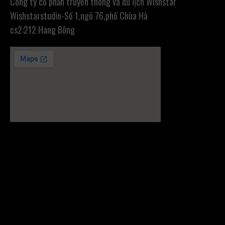
Công ty cổ phần truyền thông và du lịch Wishstar
Wishstarstudio-Số 1,ngõ 76,phố Chùa Hà
cs2:212 Hang Bông