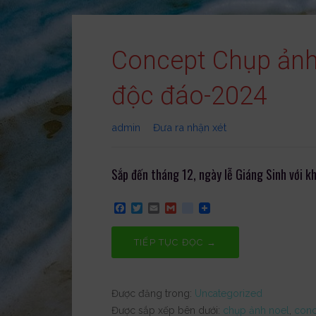
s
Concept Chụp ảnh 
độc đáo-2024
admin
Đưa ra nhận xét
Sắp đến tháng 12, ngày lễ Giáng Sinh với kh
F
T
E
G
g
a
w
m
m
o
c
i
a
a
o
e
t
i
i
g
TIẾP TỤC ĐỌC →
b
t
l
l
l
o
e
e
o
r
_
k
b
Được đăng trong:
Uncategorized
o
o
Được sắp xếp bên dưới:
chụp ảnh noel
,
conc