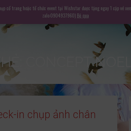
hụp cổ trang hoặc tổ chức event tại Wishstar được tặng ngay 1 cặp vé xe
zalo:0904937960)
Bỏ qua
THẺ: CONCEPT NOE
heck-in chụp ảnh chân