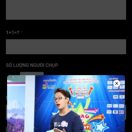
1+1=?
*
SỐ LƯỢNG NGƯỜI CHỤP
1
BẠN MUỐN CHỤP NGÀY NÀO