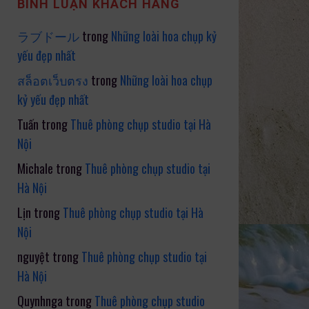
BÌNH LUẬN KHÁCH HÀNG
ラブドール
trong
Những loài hoa chụp kỷ
yếu đẹp nhất
สล็อตเว็บตรง
trong
Những loài hoa chụp
kỷ yếu đẹp nhất
Tuấn
trong
Thuê phòng chụp studio tại Hà
Nội
Michale
trong
Thuê phòng chụp studio tại
Hà Nội
Lịn
trong
Thuê phòng chụp studio tại Hà
Nội
nguyệt
trong
Thuê phòng chụp studio tại
Hà Nội
Quynhnga
trong
Thuê phòng chụp studio