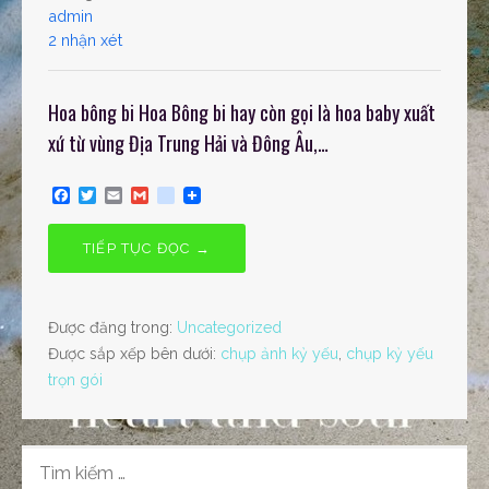
admin
2 nhận xét
Hoa bông bi Hoa Bông bi hay còn gọi là hoa baby xuất
xứ từ vùng Địa Trung Hải và Đông Âu,…
F
T
E
G
g
a
w
m
m
o
c
i
a
a
o
e
t
i
i
g
TIẾP TỤC ĐỌC →
b
t
l
l
l
o
e
e
o
r
_
k
b
Được đăng trong:
Uncategorized
o
o
Được sắp xếp bên dưới:
chụp ảnh kỷ yếu
,
chụp kỷ yếu
k
trọn gói
m
a
r
k
s
TÌM
KIẾM