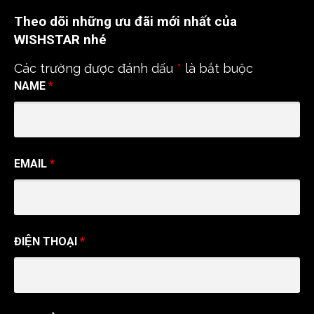
c
u
e
T
Theo dõi những ưu đãi mới nhất của
b
u
o
b
WISHSTAR nhé
o
e
k
C
Các trường được đánh dấu
*
là bắt buộc
h
a
NAME
*
n
n
e
l
EMAIL
*
ĐIỆN THOẠI
*