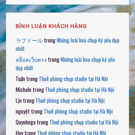
BÌNH LUẬN KHÁCH HÀNG
ラブドール
trong
Những loài hoa chụp kỷ yếu đẹp
nhất
สล็อตเว็บตรง
trong
Những loài hoa chụp kỷ yếu
đẹp nhất
Tuấn
trong
Thuê phòng chụp studio tại Hà Nội
Michale
trong
Thuê phòng chụp studio tại Hà Nội
Lịn
trong
Thuê phòng chụp studio tại Hà Nội
nguyệt
trong
Thuê phòng chụp studio tại Hà Nội
Quynhnga
trong
Thuê phòng chụp studio tại Hà Nội
Huy
trong
Thuê phòng chụp studio tại Hà Nội