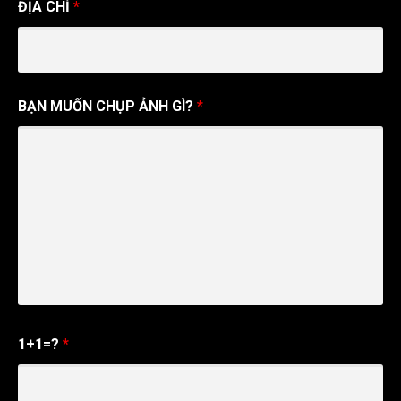
ĐỊA CHỈ
*
BẠN MUỐN CHỤP ẢNH GÌ?
*
1+1=?
*