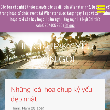
Chuyển
Dịch vụ chụp ảnh hàng đầu
Các bạn cập nhật thường xuyên các ưu đãi của Wishstar nhé. Đặt chụp cổ
tới
trang hoặc tổ chức event tại Wishstar được tặng ngay 1 cặp vé xem phim
Không gian chụp ảnh mê hoặc
phần
hoặc taxi sân bay hoặc 1 đêm nghỉ lãng mạn Hà Nội(Chi tiết
nội
zalo:0904937960)
Bỏ qua
dung
THẺ: CHỤP KỶ YẾU
TRỌN GÓI
Những loài hoa chụp kỷ yếu
đẹp nhất
Tháng Năm 25, 2019