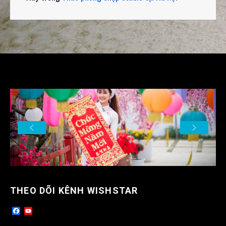
THEO DÕI KÊNH WISHSTAR
F
Y
a
o