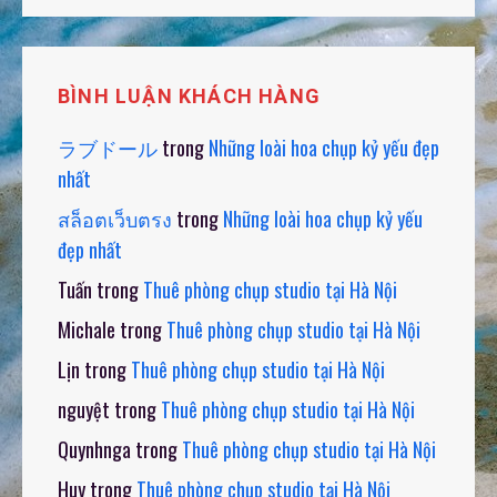
BÌNH LUẬN KHÁCH HÀNG
ラブドール
trong
Những loài hoa chụp kỷ yếu đẹp
nhất
สล็อตเว็บตรง
trong
Những loài hoa chụp kỷ yếu
đẹp nhất
Tuấn
trong
Thuê phòng chụp studio tại Hà Nội
Michale
trong
Thuê phòng chụp studio tại Hà Nội
Lịn
trong
Thuê phòng chụp studio tại Hà Nội
nguyệt
trong
Thuê phòng chụp studio tại Hà Nội
Quynhnga
trong
Thuê phòng chụp studio tại Hà Nội
Huy
trong
Thuê phòng chụp studio tại Hà Nội