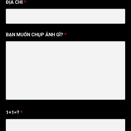
ĐỊA CHỈ
*
BẠN MUỐN CHỤP ẢNH GÌ?
*
1+1=?
*