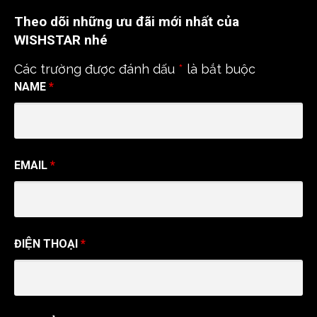
c
u
e
T
Theo dõi những ưu đãi mới nhất của
b
u
o
b
WISHSTAR nhé
o
e
k
C
Các trường được đánh dấu
*
là bắt buộc
h
a
NAME
*
n
n
e
l
EMAIL
*
ĐIỆN THOẠI
*