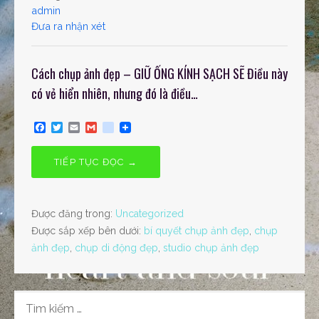
admin
Đưa ra nhận xét
Cách chụp ảnh đẹp – GIỮ ỐNG KÍNH SẠCH SẼ Điều này
có vẻ hiển nhiên, nhưng đó là điều…
F
T
E
G
g
a
w
m
m
o
c
i
a
a
o
e
t
i
i
g
TIẾP TỤC ĐỌC →
b
t
l
l
l
o
e
e
o
r
_
k
b
Được đăng trong:
Uncategorized
o
o
Được sắp xếp bên dưới:
bí quyết chụp ảnh đẹp
,
chụp
k
ảnh đẹp
,
chụp di động đẹp
,
studio chụp ảnh đẹp
m
a
r
k
s
TÌM
KIẾM