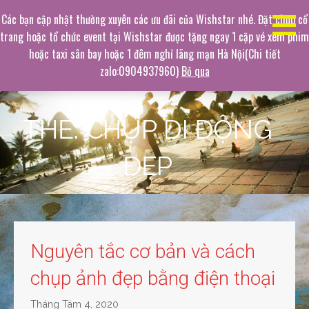
Chuyển
Dịch vụ chụp ảnh hàng đầu
Các bạn cập nhật thường xuyên các ưu đãi của Wishstar nhé. Đặt chụp cổ
tới
trang hoặc tổ chức event tại Wishstar được tặng ngay 1 cặp vé xem phim
Không gian chụp ảnh mê hoặc
phần
hoặc taxi sân bay hoặc 1 đêm nghỉ lãng mạn Hà Nội(Chi tiết
nội
zalo:0904937960)
Bỏ qua
dung
THẺ: CHỤP DI ĐỘNG
ĐẸP
Nguyên tắc cơ bản và cách
chụp ảnh đẹp bằng điện thoại
Tháng Tám 4, 2020