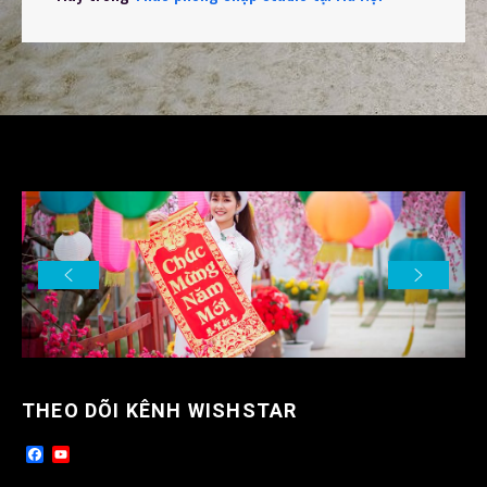
THEO DÕI KÊNH WISHSTAR
F
Y
a
o