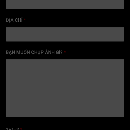
ĐỊA CHỈ
*
BẠN MUỐN CHỤP ẢNH GÌ?
*
1+1=?
*