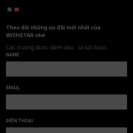
F
Y
a
o
c
u
e
T
Theo dõi những ưu đãi mới nhất của
b
u
o
b
WISHSTAR nhé
o
e
k
C
Các trường được đánh dấu
*
là bắt buộc
h
a
NAME
*
n
n
e
l
EMAIL
*
ĐIỆN THOẠI
*