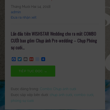
Tháng Mười Hai 14, 2018
admin
Đưa ra nhận xét
Lần đầu tiên WISHSTAR Wedding cho ra mắt COMBO
CƯỚI bao gồm: Chụp ảnh Pre-wedding – Chụp Phóng
sự cưới…
F
T
E
G
g
a
w
m
m
o
c
i
a
a
o
e
t
i
i
g
TIẾP TỤC ĐỌC →
b
t
l
l
l
o
e
e
o
r
_
k
b
Được đăng trong:
Combo Chụp ảnh cưới
o
o
Được sắp xếp bên dưới:
chụp ảnh cưới
,
combo cưới
,
k
phóng sự cưới
m
a