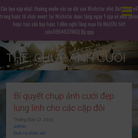
Chuyển
Dịch vụ chụp ảnh hàng đầu
Các bạn cập nhật thường xuyên các ưu đãi của Wishstar nhé. Đặt chụp cổ
tới
trang hoặc tổ chức event tại Wishstar được tặng ngay 1 cặp vé xem phim
Không gian chụp ảnh mê hoặc
phần
hoặc taxi sân bay hoặc 1 đêm nghỉ lãng mạn Hà Nội(Chi tiết
nội
zalo:0904937960)
Bỏ qua
dung
THẺ: CHỤP ẢNH CƯỚI
Bí quyết chụp ảnh cưới đẹp
lung linh cho các cặp đôi
Tháng Bảy 17, 2019
admin
Đưa ra nhận xét