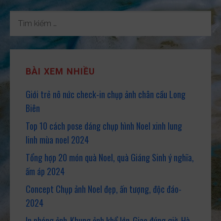
r
k
s
TÌM
KIẾM
CHO:
BÀI XEM NHIỀU
Giới trẻ nô nức check-in chụp ảnh chân cầu Long
Biên
Top 10 cách pose dáng chụp hình Noel xinh lung
linh mùa noel 2024
Tổng hợp 20 món quà Noel, quà Giáng Sinh ý nghĩa,
ấm áp 2024
Concept Chụp ảnh Noel đẹp, ấn tượng, độc đáo-
2024
In phóng ảnh-Khung ảnh khổ lớn-Giao đúng giờ-Hà