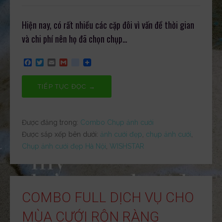
Hiện nay, có rất nhiều các cặp đôi vì vấn đề thời gian
và chi phí nên họ đã chọn chụp…
F
T
E
G
g
a
w
m
m
o
c
i
a
a
o
e
t
i
i
g
TIẾP TỤC ĐỌC →
b
t
l
l
l
o
e
e
o
r
_
k
b
Được đăng trong:
Combo Chụp ảnh cưới
o
o
Được sắp xếp bên dưới:
ảnh cưới đẹp
,
chụp ảnh cưới
,
k
Chụp ảnh cưới đẹp Hà Nội
,
WISHSTAR
m
a
r
k
s
COMBO FULL DỊCH VỤ CHO
MÙA CƯỚI RỘN RÀNG