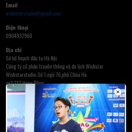
Email
wishstarstudio@gmail.com
Điện thoại
0904937960
Địa chỉ
Sở kế hoạch đầu tư Hà Nội
Công ty cổ phần truyền thông và du lịch Wishstar
Wishstarstudio-Số 1,ngõ 76,phố Chùa Hà
cs2:212 Hang Bông