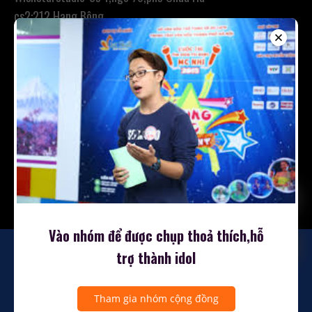
cs2:212 Hang Bông
Vào nhóm để được chụp thoả thích,hỗ
trợ thành idol
Bản quyền © 2026 Dịch vụ chụp ảnh hàng đầu — Lyrical giao diện
Tham gia nhóm cộng đồng
của
GoDaddy