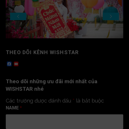
THEO DÕI KÊNH WISHSTAR
F
Y
a
o
c
u
e
T
Theo dõi những ưu đãi mới nhất của
b
u
o
b
WISHSTAR nhé
o
e
k
C
Các trường được đánh dấu
*
là bắt buộc
h
a
NAME
*
n
n
e
l