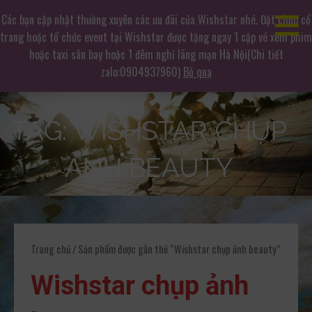
Chuyển
Dịch vụ chụp ảnh hàng đầu
Các bạn cập nhật thường xuyên các ưu đãi của Wishstar nhé. Đặt chụp cổ
tới
trang hoặc tổ chức event tại Wishstar được tặng ngay 1 cặp vé xem phim
Không gian chụp ảnh mê hoặc
phần
hoặc taxi sân bay hoặc 1 đêm nghỉ lãng mạn Hà Nội(Chi tiết
nội
zalo:0904937960)
Bỏ qua
dung
TAG: WISHSTAR CHỤP
ẢNH BEAUTY
Trang chủ
/ Sản phẩm được gắn thẻ “Wishstar chụp ảnh beauty”
Wishstar chụp ảnh