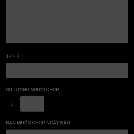
1+1=?
*
SỐ LƯỢNG NGƯỜI CHỤP
1
BẠN MUỐN CHỤP NGÀY NÀO