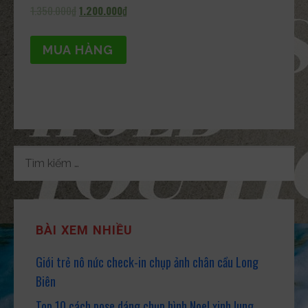
Được xếp
1.350.000
₫
1.200.000
₫
hạng
5.00
5 sao
MUA HÀNG
TÌM
KIẾM
CHO:
BÀI XEM NHIỀU
Giới trẻ nô nức check-in chụp ảnh chân cầu Long
Biên
Top 10 cách pose dáng chụp hình Noel xinh lung